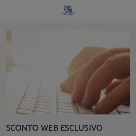
Sconto Web Esclusivo dell´ Espahotel Plaza Basílica a Madrid. Sito Ufficiale.
SCONTO WEB ESCLUSIVO