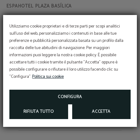
Prenota attraverso il nostro sito e ottieni uno sconto
davvero speciale.
Utilizziamo cookie proprietari e di terze parti per scopi analitici
sull'uso del web, personalizziamo i contenuti in base alle tue
preferenze e pubblicità personalizzata basata su un profilo dalla
raccolta delle tue abitudini di navigazione. Per maggiori
PRENOTARE
informazioni puoi leggere la nostra cookie policy. È possibile
accettare tutti i cookie tramite il pulsante "Accetta" oppure è
possibile configurare o rifiutare il loro utilizzo facendo clic su
"Configura".
Politica sui cookie
PROMOZIONI
CONFIGURA
RIFIUTA TUTTO
ACCETTA