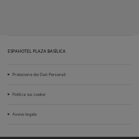
Connessione gratuita su
Stoviglia
internet
Noleggio di biciclette
ESPAHOTEL PLAZA BASÍLICA
Protezione dei Dati Personali
Politica sui cookie
Avviso legale