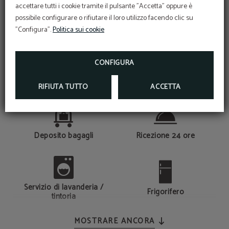
accettare tutti i cookie tramite il pulsante "Accetta" oppure è
possibile configurare o rifiutare il loro utilizzo facendo clic su
SERVIZI
"Configura".
Politica sui cookie
CONFIGURA
Noleggio veicoli
Cambio valuta
RIFIUTA TUTTO
ACCETTA
Deposito bagagli
Ricezione 24 ore
Servizio di lavanderia /
Frigorifero
tintoria
MOSTRARE ANCORA