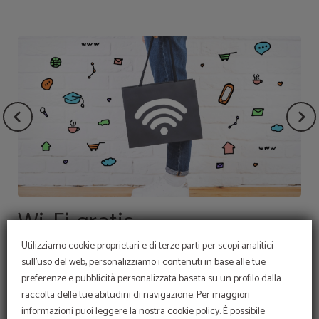
Affitti di auto
Wi-Fi gratis
24/7 Reception
Utilizziamo cookie proprietari e di terze parti per scopi analitici
Per conoscere meglio la regione in auto e lasciarti
Rimani aggiornato e goditi l'accesso gratuito a Internet
Chiedi ai nostri receptionisti tutte le informazioni di cui
sull'uso del web, personalizziamo i contenuti in base alle tue
trasportare dalla meravigliosa atmosfera de Madrid.
in tutte le strutture della nostra struttura.
hai bisogno a qualsiasi ora del giorno.
preferenze e pubblicità personalizzata basata su un profilo dalla
raccolta delle tue abitudini di navigazione. Per maggiori
informazioni puoi leggere la nostra cookie policy. È possibile