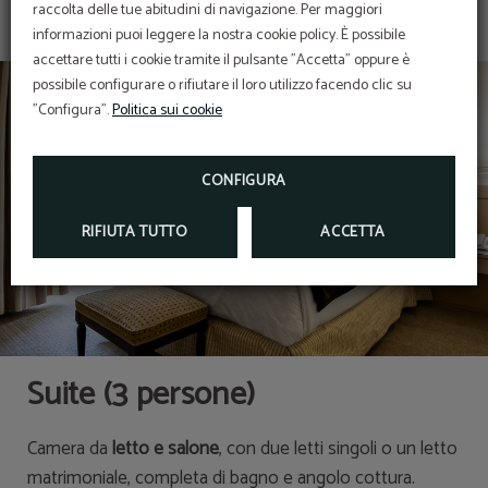
raccolta delle tue abitudini di navigazione. Per maggiori
informazioni puoi leggere la nostra cookie policy. È possibile
accettare tutti i cookie tramite il pulsante "Accetta" oppure è
possibile configurare o rifiutare il loro utilizzo facendo clic su
"Configura".
Politica sui cookie
CONFIGURA
RIFIUTA TUTTO
ACCETTA
Suite (3 persone)
Camera da
letto e salone
, con due letti singoli o un letto
matrimoniale, completa di bagno e angolo cottura.